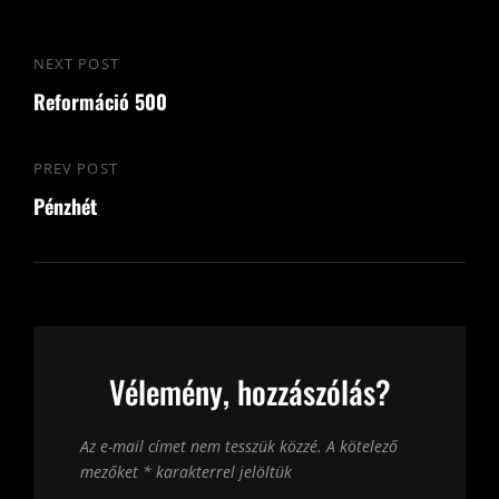
Bejegyzés
NEXT POST
Next
navigáció
Reformáció 500
Post
PREV POST
Previous
Pénzhét
Post
Vélemény, hozzászólás?
Az e-mail címet nem tesszük közzé.
A kötelező
mezőket
*
karakterrel jelöltük