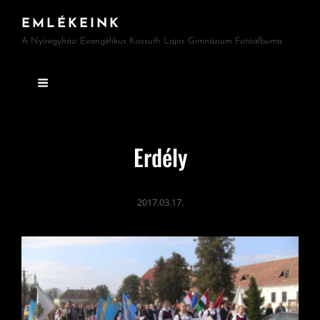
EMLÉKEINK
A Nyíregyházi Evangélikus Kossuth Lajos Gimnázium Fotóalbuma
Erdély
2017.03.17.