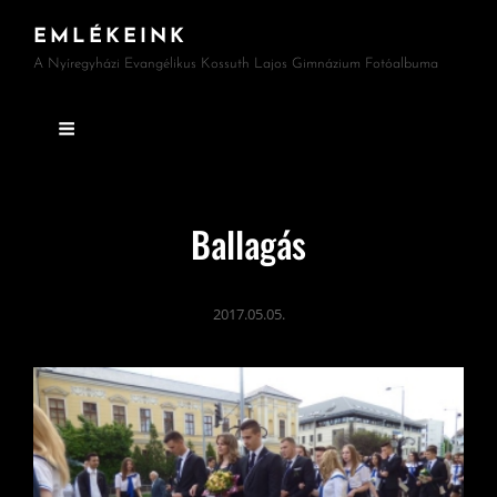
EMLÉKEINK
A Nyíregyházi Evangélikus Kossuth Lajos Gimnázium Fotóalbuma
Ballagás
2017.05.05.