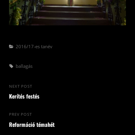
Categories
2016/17-es tanév
Tags,
ballagás
Bejegyzés
NEXT POST
Next
navigáció
Kerítés festés
Post
PREV POST
Previous
Reformáció témahét
Post