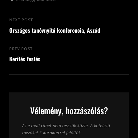
Bejegyzés
NEXT POST
Next
navigáció
Országos tanévnyitó konferencia, Aszód
Post
PREV POST
Previous
Kerítés festés
Post
Vélemény, hozzászólás?
Az e-mail címet nem tesszük közzé.
A kötelező
mezőket
*
karakterrel jelöltük