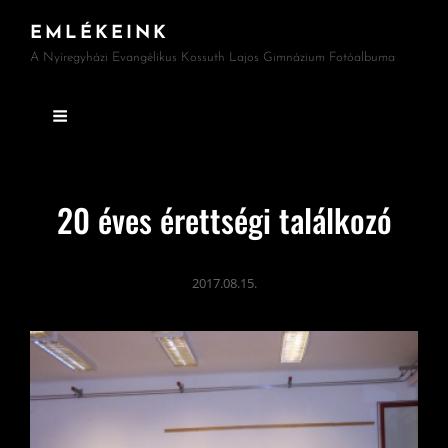
EMLÉKEINK
A Nyíregyházi Evangélikus Kossuth Lajos Gimnázium Fotóalbuma
20 éves érettségi találkozó
2017.08.15.