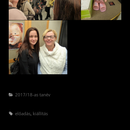
Categories
2017/18-as tanév
Tags,
előadás
,
kiállítás