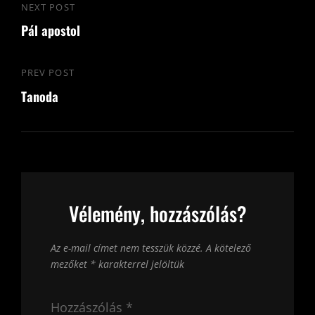
Bejegyzés
NEXT POST
Next
navigáció
Pál apostol
Post
PREV POST
Previous
Tanoda
Post
Vélemény, hozzászólás?
Az e-mail címet nem tesszük közzé.
A kötelező
mezőket
*
karakterrel jelöltük
Hozzászólás
*