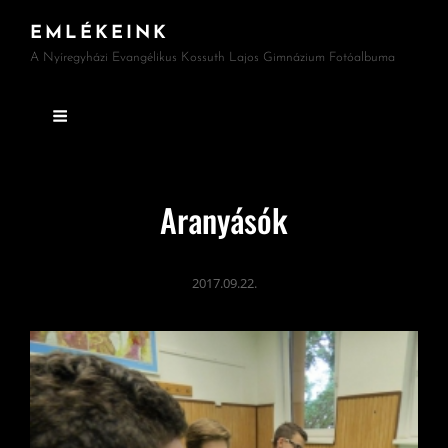
EMLÉKEINK
A Nyíregyházi Evangélikus Kossuth Lajos Gimnázium Fotóalbuma
Aranyásók
2017.09.22.