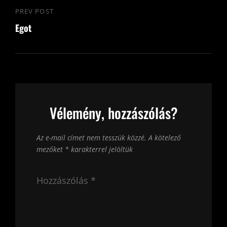
PREV POST
Previous
Egot
Post
Vélemény, hozzászólás?
Az e-mail címet nem tesszük közzé.
A kötelező
mezőket
*
karakterrel jelöltük
Hozzászólás
*