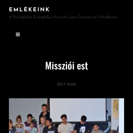
EMLÉKEINK
A Nyíregyházi Evangélikus Kossuth Lajos Gimnázium Fotóalbuma
Missziói est
2017.10.04.