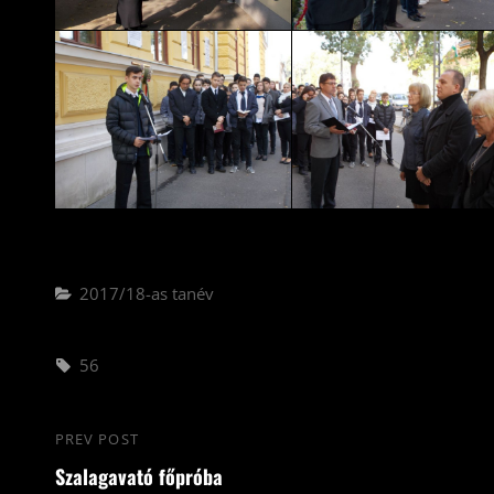
Categories
2017/18-as tanév
Tags,
56
Bejegyzés
PREV POST
Previous
navigáció
Szalagavató főpróba
Post