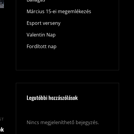
Március 15-ei megemlékezés
Esport verseny
Valentin Nap
Fordított nap
Legutóbbi hozzászólások
ST
Next
Nincs megjeleníthető bejegyzés.
ok
Post