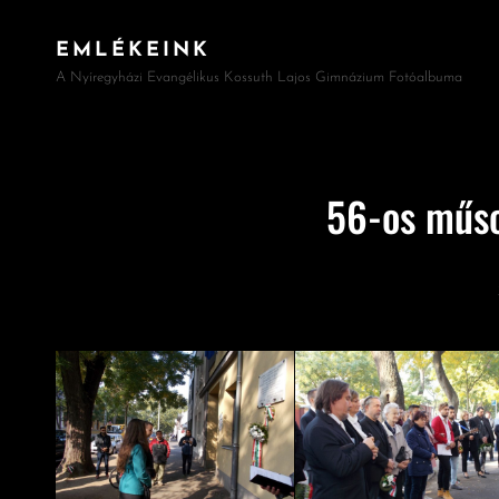
EMLÉKEINK
A Nyíregyházi Evangélikus Kossuth Lajos Gimnázium Fotóalbuma
56-os műso