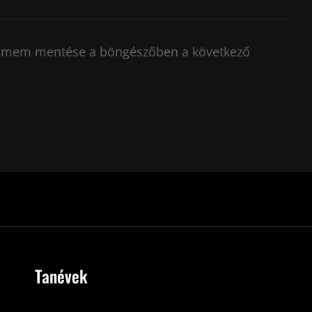
címem mentése a böngészőben a következő
Tanévek