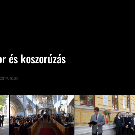
r és koszorúzás
2017.10.20.