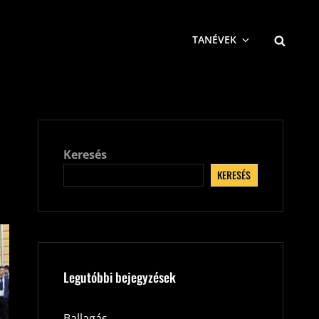
SEARCH
TANÉVEK
Keresés
KERESÉS
Legutóbbi bejegyzések
Ballagás