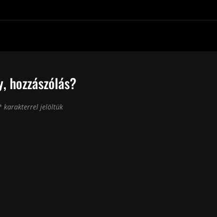
, hozzászólás?
*
karakterrel jelöltük