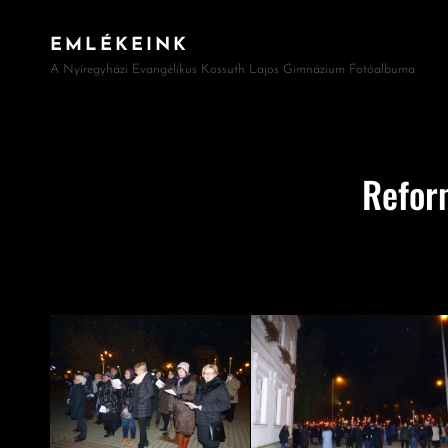
EMLÉKEINK
A Nyíregyházi Evangélikus Kossuth Lajos Gimnázium Fotóalbuma
Refor