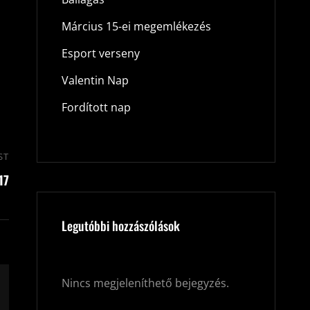
Március 15-ei megemlékezés
Esport verseny
Valentin Nap
Fordított nap
ST
Next
17
Post
Legutóbbi hozzászólások
Nincs megjeleníthető bejegyzés.