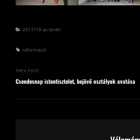
Categories
2017/18-as tanév
Tags,
reformáció
Bejegyzés
PREV POST
Previous
navigáció
Csendesnap istentisztelet, bejövő osztályok avatása
Post
Vélemény