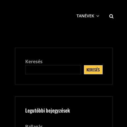
SEARCH
TANÉVEK
Keresés
KERESÉS
Legutóbbi bejegyzések
Ballagás