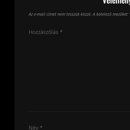
Az e-mail címet nem tesszük közzé.
A kötelező mezőket
Hozzászólás
*
Név
*