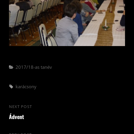
Categories
2017/18-as tanév
Tags,
karácsony
Bejegyzés
NEXT POST
Next
navigáció
Ádvent
Post