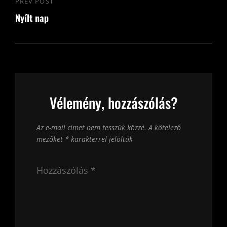
PREV POST
Previous
Nyílt nap
Post
Vélemény, hozzászólás?
Az e-mail címet nem tesszük közzé.
A kötelező
mezőket
*
karakterrel jelöltük
Hozzászólás
*