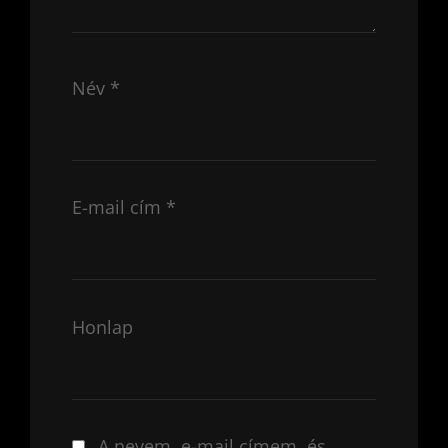
Név
*
E-mail cím
*
Honlap
A nevem, e-mail címem, és