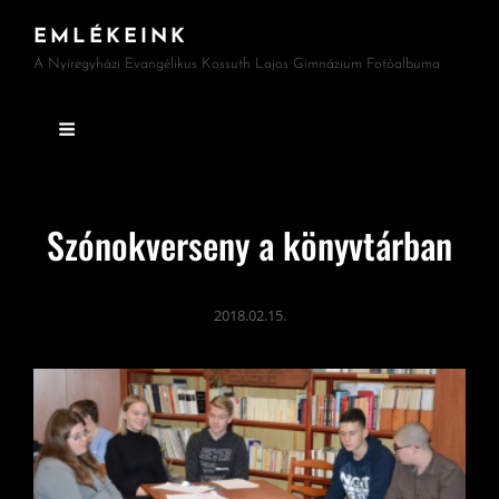
EMLÉKEINK
A Nyíregyházi Evangélikus Kossuth Lajos Gimnázium Fotóalbuma
Szónokverseny a könyvtárban
2018.02.15.