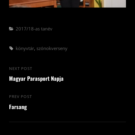
Categories
2017/18-as tanév
Tags,
könyvtár
,
szónokverseny
Bejegyzés
NEXT POST
Next
navigáció
Magyar Parasport Napja
Post
PREV POST
Previous
Farsang
Post