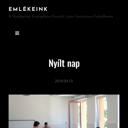
EMLÉKEINK
A Nyíregyházi Evangélikus Kossuth Lajos Gimnázium Fotóalbuma
Nyílt nap
2018.09.13.