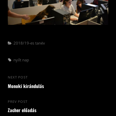
Categories
2018/19-es tanév
Tags,
nyílt nap
Bejegyzés
NEXT POST
Next
navigáció
Monoki kirándulás
Post
PREV POST
Previous
Zacher előadás
Post