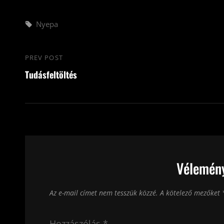
Tags,
Nyepa
Bejegyzés
PREV POST
Previous
navigáció
Tudásfeltöltés
Post
Vélemény
Az e-mail címet nem tesszük közzé.
A kötelező mezőket
Hozzászólás
*