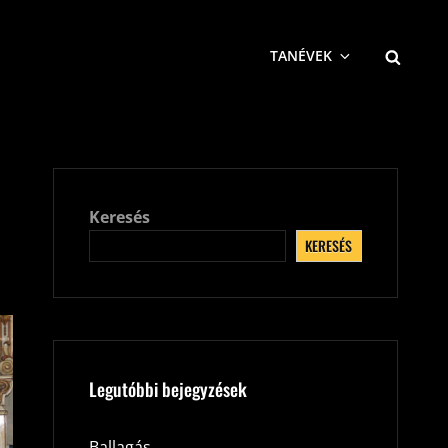
SEARCH
TANÉVEK
Keresés
KERESÉS
Legutóbbi bejegyzések
Ballagás