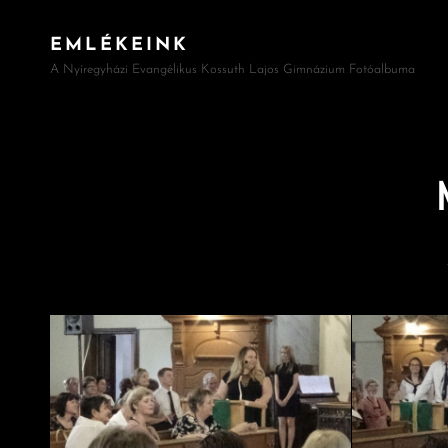
EMLÉKEINK
A Nyíregyházi Evangélikus Kossuth Lajos Gimnázium Fotóalbuma