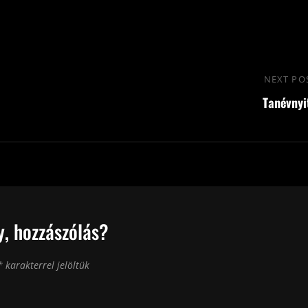
NEXT PO
Tanévnyi
, hozzászólás?
*
karakterrel jelöltük