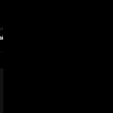
ST
Next
tó
Post