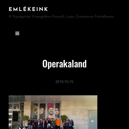
EMLÉKEINK
A Nyíregyházi Evangélikus Kossuth Lajos Gimnázium Fotóalbuma
Operakaland
2019.10.15.