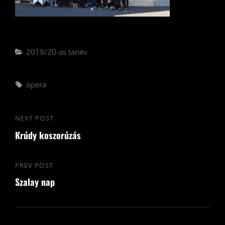
Categories
2019/20-as tanév
Tags,
opera
Bejegyzés
NEXT POST
Next
navigáció
Krúdy koszorúzás
Post
PREV POST
Previous
Szalay nap
Post