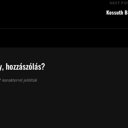
NEXT PO
Kossuth B
, hozzászólás?
*
karakterrel jelöltük