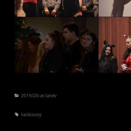
Categories
2019/20-as tanév
Tags,
karácsony