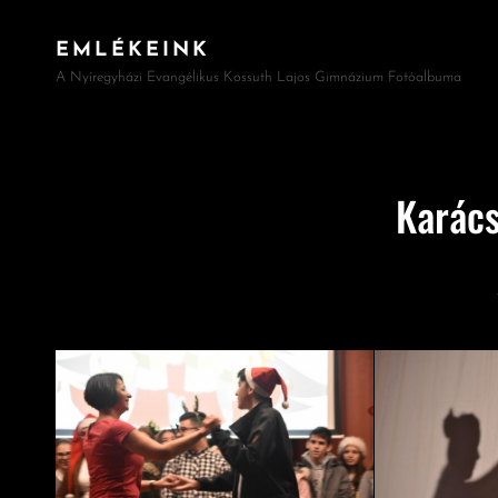
EMLÉKEINK
A Nyíregyházi Evangélikus Kossuth Lajos Gimnázium Fotóalbuma
Karác