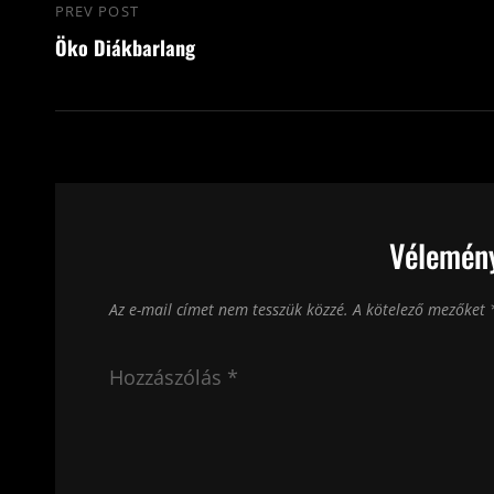
Bejegyzés
PREV POST
Previous
navigáció
Öko Diákbarlang
Post
Vélemény
Az e-mail címet nem tesszük közzé.
A kötelező mezőket
Hozzászólás
*