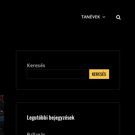
SEARCH
TANÉVEK
Keresés
KERESÉS
Legutóbbi bejegyzések
Ballagás