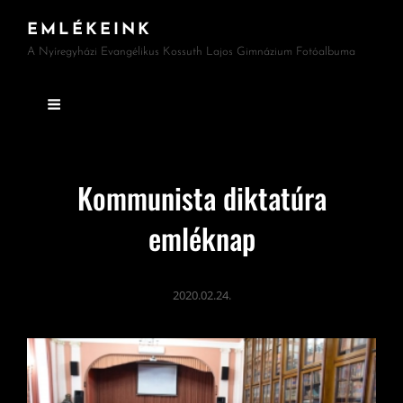
EMLÉKEINK
A Nyíregyházi Evangélikus Kossuth Lajos Gimnázium Fotóalbuma
Kommunista diktatúra
emléknap
2020.02.24.