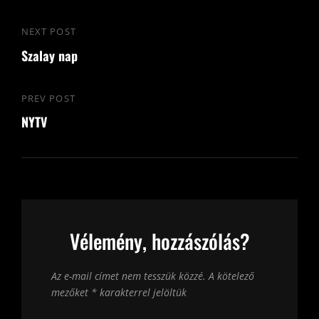
Bejegyzés
NEXT POST
Next
navigáció
Szalay nap
Post
PREV POST
Previous
NYTV
Post
Vélemény, hozzászólás?
Az e-mail címet nem tesszük közzé.
A kötelező
mezőket
*
karakterrel jelöltük