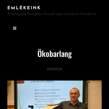
EMLÉKEINK
A Nyíregyházi Evangélikus Kossuth Lajos Gimnázium Fotóalbuma
Ökobarlang
2020.04.20.