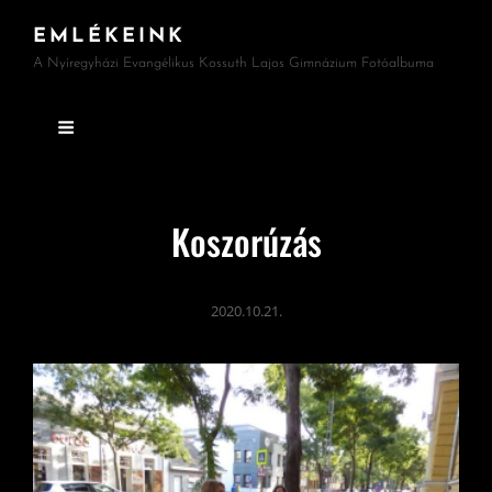
EMLÉKEINK
A Nyíregyházi Evangélikus Kossuth Lajos Gimnázium Fotóalbuma
Koszorúzás
2020.10.21.