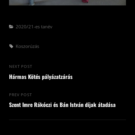
Categories
2020/21-es tanév
Tags,
Koszorúzás
Bejegyzés
NEXT POST
Next
navigáció
Hármas Kötés pályázatzárás
Post
PREV POST
Previous
Szent Imre Rákóczi és Bán István díjak átadása
Post