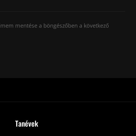
címem mentése a böngészőben a következő
Tanévek