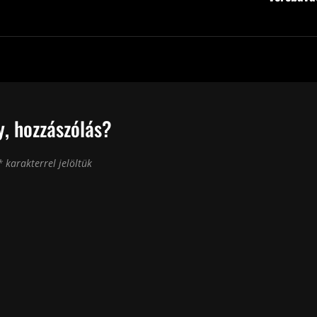
, hozzászólás?
*
karakterrel jelöltük