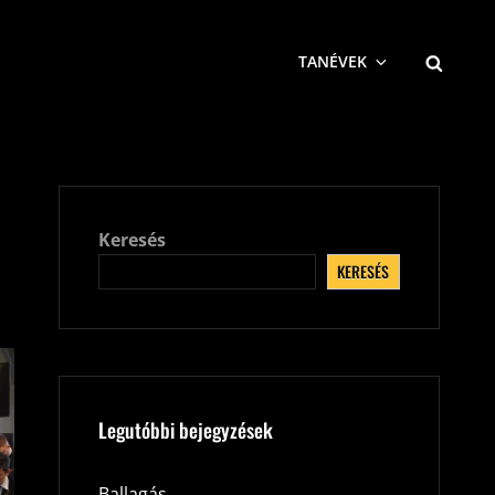
SEARCH
TANÉVEK
Keresés
KERESÉS
Legutóbbi bejegyzések
Ballagás