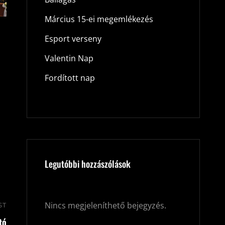
Március 15-ei megemlékezés
Esport verseny
Valentin Nap
Fordított nap
Legutóbbi hozzászólások
Nincs megjeleníthető bejegyzés.
ST
Next
tó
Post