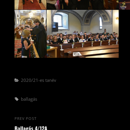
Categories
2020/21-es tanév
Tags,
ballagás
Bejegyzés
PREV POST
Previous
navigáció
Ballagás 4/12A
Post