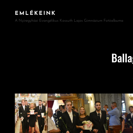
EMLÉKEINK
A Nyíregyházi Evangélikus Kossuth Lajos Gimnázium Fotóalbuma
Ball