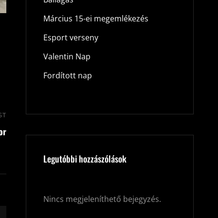
Március 15-ei megemlékezés
Esport verseny
Valentin Nap
Fordított nap
ST
Next
or
Post
Legutóbbi hozzászólások
Nincs megjeleníthető bejegyzés.