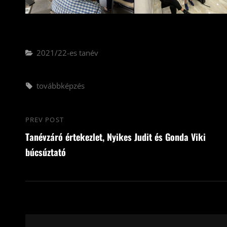
Categories
2021/22-es tanév
Tags,
továbbképzés
Bejegyzés
PREV POST
Previous
navigáció
Tanévzáró értekezlet, Nyikes Judit és Gonda Viki
Post
búcsúztató