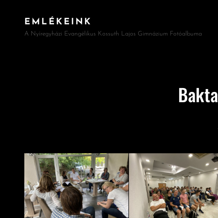
EMLÉKEINK
A Nyíregyházi Evangélikus Kossuth Lajos Gimnázium Fotóalbuma
Bakta