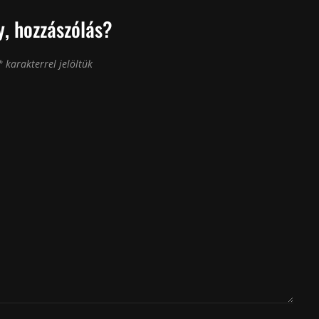
, hozzászólás?
*
karakterrel jelöltük