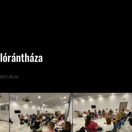
lórántháza
2021.08.24.