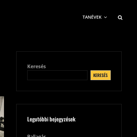
SEARCH
TANÉVEK
Keresés
KERESÉS
Legutóbbi bejegyzések
Ballagás