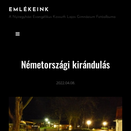
EMLÉKEINK
A Nyíregyházi Evangélikus Kossuth Lajos Gimnázium Fotóalbuma
Németországi kirándulás
2022.04.08.