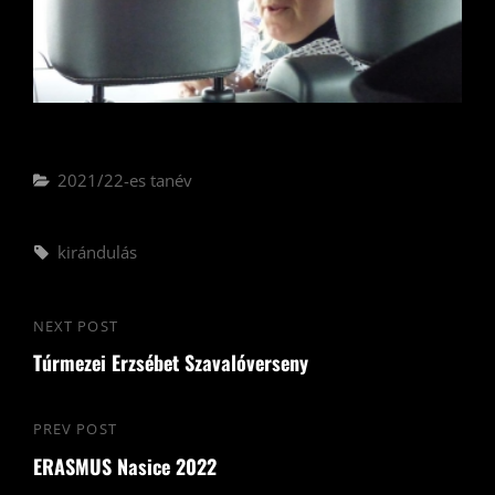
Categories
2021/22-es tanév
Tags,
kirándulás
Bejegyzés
NEXT POST
Next
navigáció
Túrmezei Erzsébet Szavalóverseny
Post
PREV POST
Previous
ERASMUS Nasice 2022
Post