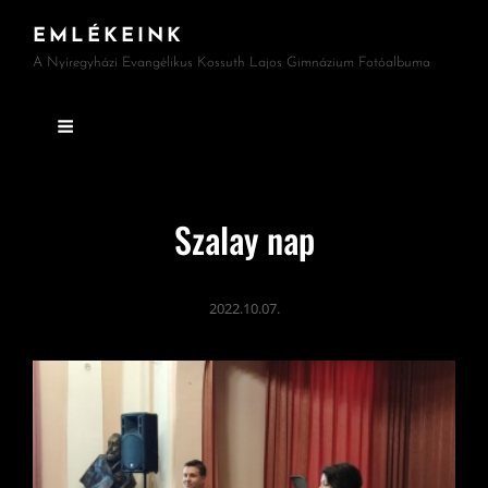
EMLÉKEINK
A Nyíregyházi Evangélikus Kossuth Lajos Gimnázium Fotóalbuma
Szalay nap
2022.10.07.