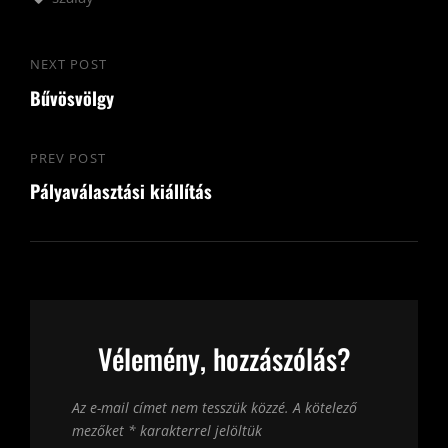
Bejegyzés
NEXT POST
Next
navigáció
Bűvösvölgy
Post
PREV POST
Previous
Pályaválasztási kiállítás
Post
Vélemény, hozzászólás?
Az e-mail címet nem tesszük közzé.
A kötelező
mezőket
*
karakterrel jelöltük