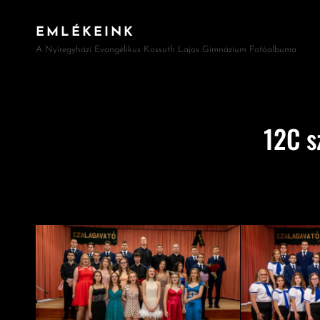
EMLÉKEINK
A Nyíregyházi Evangélikus Kossuth Lajos Gimnázium Fotóalbuma
12C s