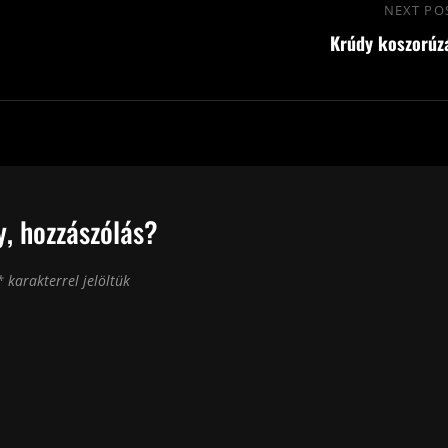
NEXT PO
Krúdy koszorúz
, hozzászólás?
*
karakterrel jelöltük