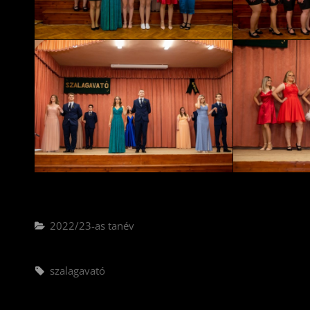
Categories
2022/23-as tanév
Tags,
szalagavató