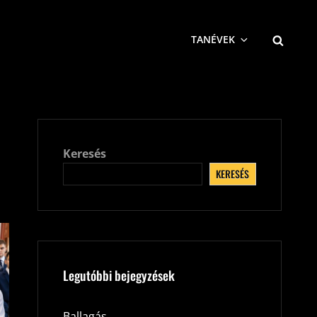
SEARCH
TANÉVEK
Keresés
KERESÉS
Legutóbbi bejegyzések
Ballagás