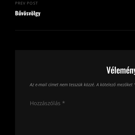
Bejegyzés
PREV POST
Previous
navigáció
Bűvösvölgy
Post
Vélemény
Az e-mail címet nem tesszük közzé.
A kötelező mezőket
Hozzászólás
*