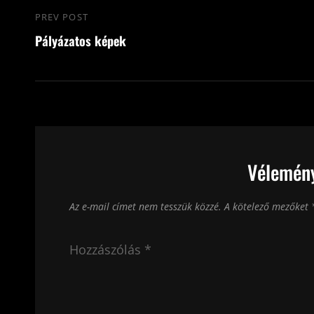
Bejegyzés
PREV POST
Previous
navigáció
Pályázatos képek
Post
Vélemény
Az e-mail címet nem tesszük közzé.
A kötelező mezőket
Hozzászólás
*