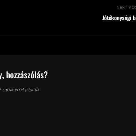
NEXT PO
Jótékonysági b
, hozzászólás?
*
karakterrel jelöltük