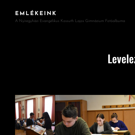
EMLÉKEINK
A Nyíregyházi Evangélikus Kossuth Lajos Gimnázium Fotóalbuma
Levele