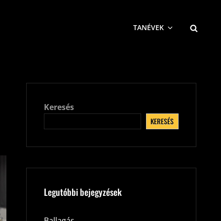
SEARCH
TANÉVEK
Keresés
KERESÉS
Legutóbbi bejegyzések
Ballagás