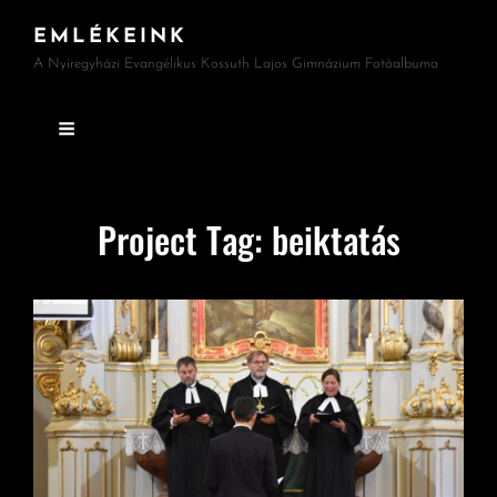
EMLÉKEINK
A Nyíregyházi Evangélikus Kossuth Lajos Gimnázium Fotóalbuma
Project Tag:
beiktatás