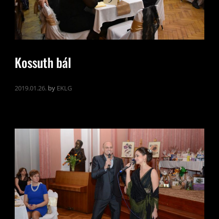
Kossuth bál
2019.01.26.
by
EKLG