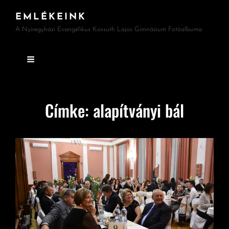
EMLÉKEINK
A Nyíregyházi Evangélikus Kossuth Lajos Gimnázium Fotóalbuma
Címke:
alapítványi bál