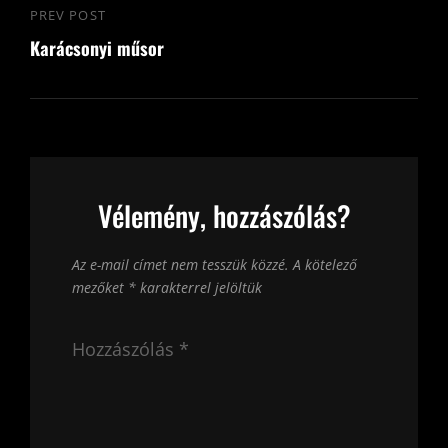
PREV POST
Previous
Karácsonyi műsor
Post
Vélemény, hozzászólás?
Az e-mail címet nem tesszük közzé.
A kötelező
mezőket
*
karakterrel jelöltük
Hozzászólás
*