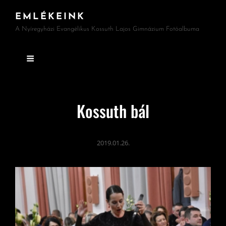
EMLÉKEINK
A Nyíregyházi Evangélikus Kossuth Lajos Gimnázium Fotóalbuma
Kossuth bál
2019.01.26.