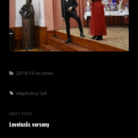
Categories
2018/19-es tanév
Tags,
alapítványi bál
Bejegyzés
NEXT POST
Next
navigáció
Levelezős verseny
Post