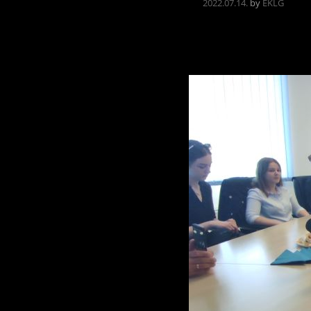
2022.07.14.
by
EKLG