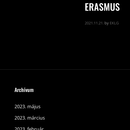
ERASMUS
2021.11.21.
by
EKLG
Archívum
2023. május
2023. március
2023. február