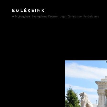
EMLÉKEINK
A Nyíregyházi Evangélikus Kossuth Lajos Gimnázium Fotóalbuma