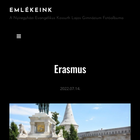
EMLÉKEINK
A Nyíregyházi Evangélikus Kossuth Lajos Gimnázium Fotóalbuma
Erasmus
2022.07.14.