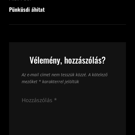
Previous
Pünküsdi áhitat
Post
Vélemény, hozzászólás?
Az e-mail címet nem tesszük közzé.
A kötelező
mezőket
*
karakterrel jelöltük
Hozzászólás
*