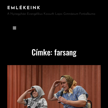
EMLÉKEINK
A Nyíregyházi Evangélikus Kossuth Lajos Gimnázium Fotóalbuma
Címke:
farsang