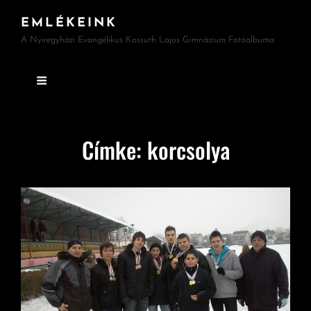
EMLÉKEINK
A Nyíregyházi Evangélikus Kossuth Lajos Gimnázium Fotóalbuma
Címke:
korcsolya