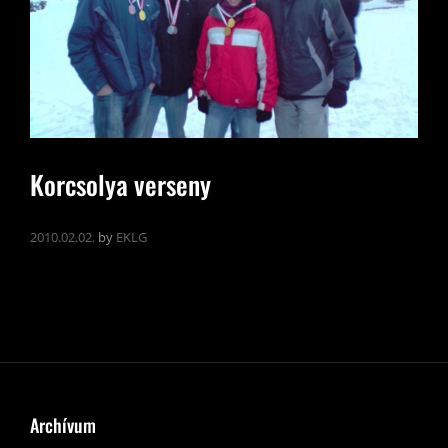
Korcsolya verseny
2010.02.02.
by
EKLG
Archívum