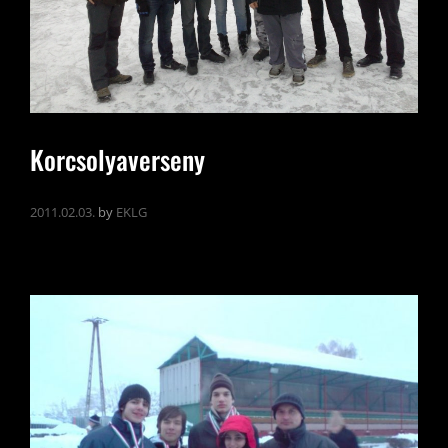
Korcsolyaverseny
2011.02.03.
by
EKLG