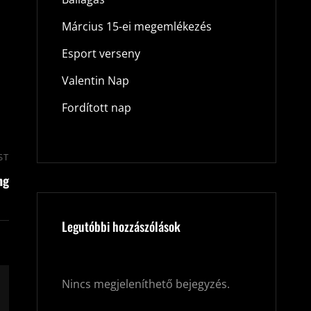
Március 15-ei megemlékezés
Esport verseny
Valentin Nap
Fordított nap
ST
Next
ng
Post
Legutóbbi hozzászólások
Nincs megjeleníthető bejegyzés.