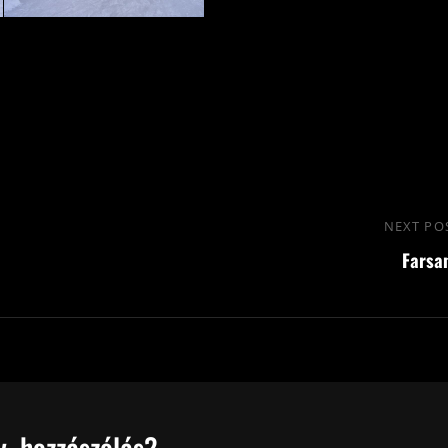
NEXT PO
Farsa
, hozzászólás?