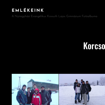
EMLÉKEINK
A Nyíregyházi Evangélikus Kossuth Lajos Gimnázium Fotóalbuma
Korcso