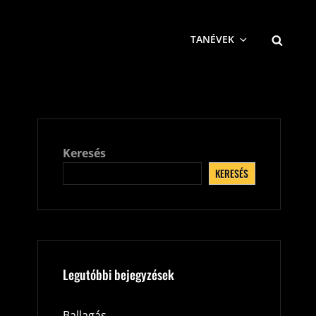
SEARCH
TANÉVEK
Keresés
KERESÉS
Legutóbbi bejegyzések
Ballagás