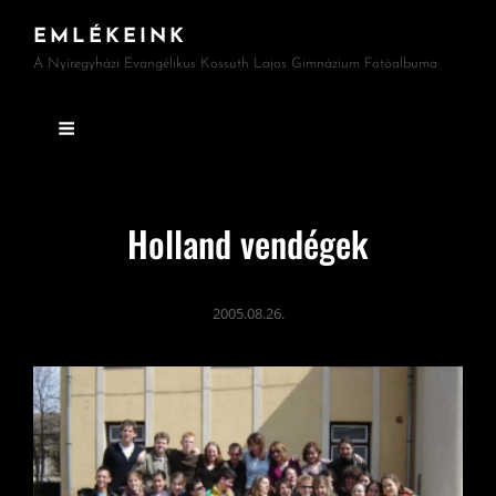
EMLÉKEINK
A Nyíregyházi Evangélikus Kossuth Lajos Gimnázium Fotóalbuma
Holland vendégek
2005.08.26.