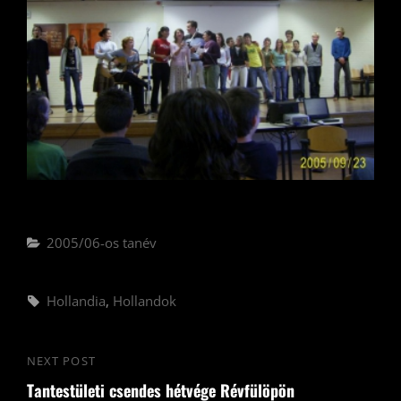
Categories
2005/06-os tanév
Tags,
Hollandia
,
Hollandok
Bejegyzés
NEXT POST
Next
navigáció
Tantestületi csendes hétvége Révfülöpön
Post