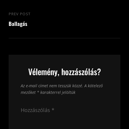
PREV POST
Previous
Ballagás
Post
Vélemény, hozzászólás?
Az e-mail címet nem tesszük közzé.
A kötelező
mezőket
*
karakterrel jelöltük
Hozzászólás
*