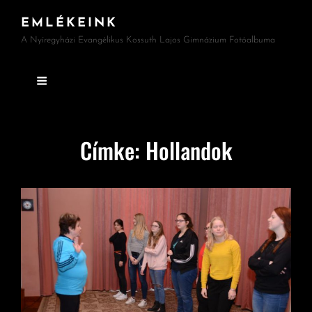
EMLÉKEINK
A Nyíregyházi Evangélikus Kossuth Lajos Gimnázium Fotóalbuma
Címke:
Hollandok