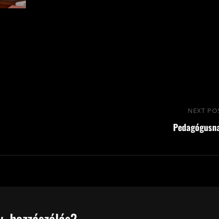
NEXT PO
Pedagógusn
, hozzászólás?