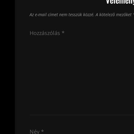
Az e-mail címet nem tesszük közzé.
A kötelező mezőket
Hozzászólás
*
Név
*