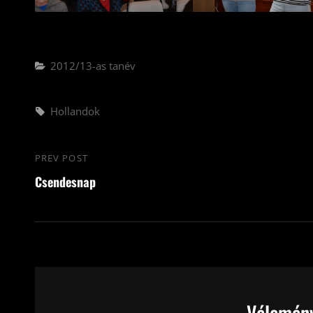
Categories
2012/13-as tanév
Tags,
Hollandok
Bejegyzés
PREV POST
Previous
navigáció
Csendesnap
Post
Vélemény