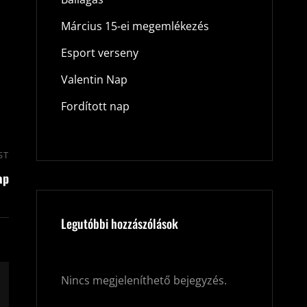
Március 15-ei megemlékezés
Esport verseny
Valentin Nap
Fordított nap
ST
Next
ap
Post
Legutóbbi hozzászólások
Nincs megjeleníthető bejegyzés.