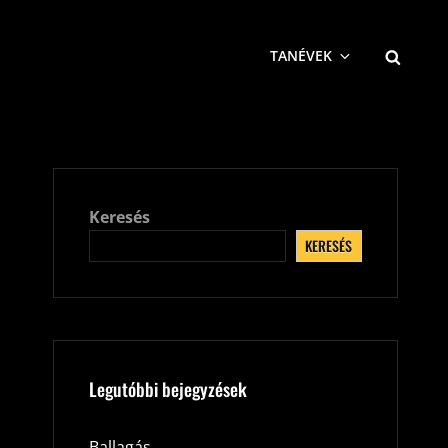
SEARCH
TANÉVEK
Keresés
KERESÉS
Legutóbbi bejegyzések
Ballagás