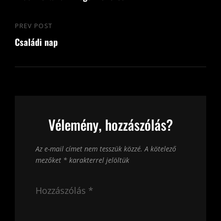
PREV POST
Previous
Családi nap
Post
Vélemény, hozzászólás?
Az e-mail címet nem tesszük közzé.
A kötelező
mezőket
*
karakterrel jelöltük
Hozzászólás
*