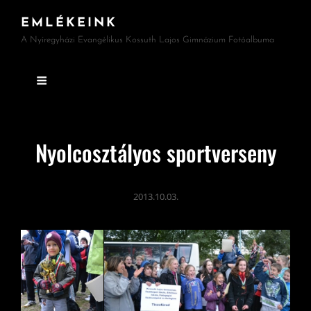
EMLÉKEINK
A Nyíregyházi Evangélikus Kossuth Lajos Gimnázium Fotóalbuma
Nyolcosztályos sportverseny
2013.10.03.