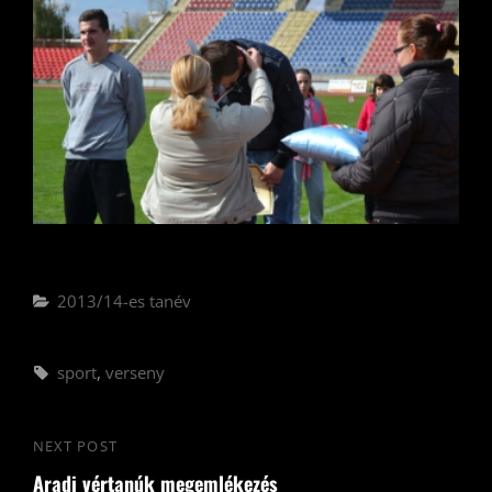
Categories
2013/14-es tanév
Tags,
sport
,
verseny
Bejegyzés
NEXT POST
Next
navigáció
Aradi vértanúk megemlékezés
Post