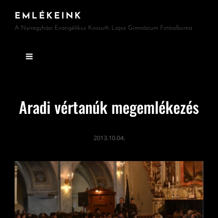
EMLÉKEINK
A Nyíregyházi Evangélikus Kossuth Lajos Gimnázium Fotóalbuma
Aradi vértanúk megemlékezés
2013.10.04.