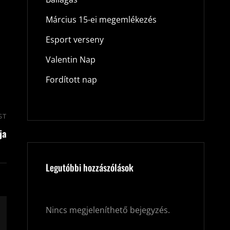
Március 15-ei megemlékezés
Esport verseny
Valentin Nap
Fordított nap
ST
Next
ja
Post
Legutóbbi hozzászólások
Nincs megjeleníthető bejegyzés.