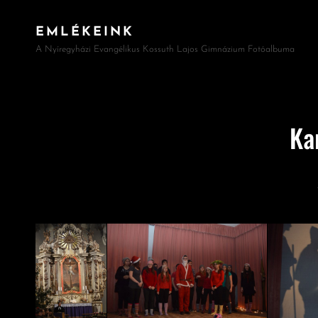
EMLÉKEINK
A Nyíregyházi Evangélikus Kossuth Lajos Gimnázium Fotóalbuma
Ka