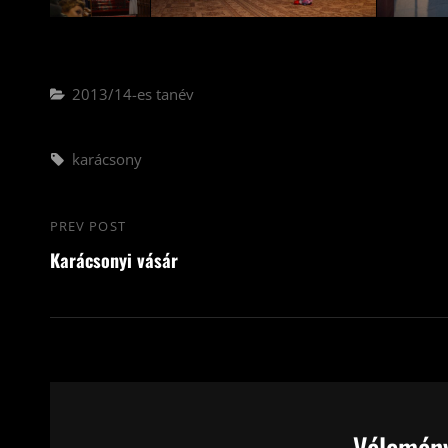
Categories
2013/14-es tanév
Tags,
karácsony
Bejegyzés
PREV POST
Previous
navigáció
Karácsonyi vásár
Post
Vélemény