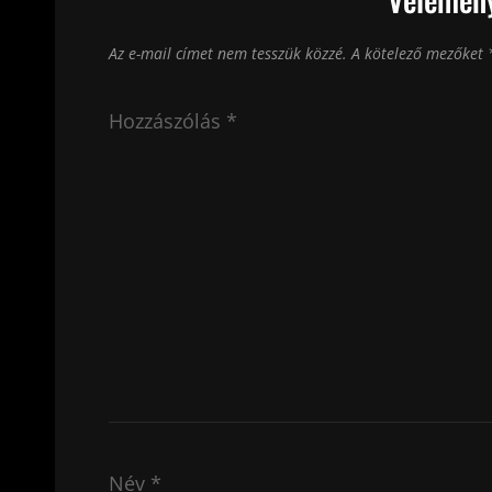
Az e-mail címet nem tesszük közzé.
A kötelező mezőket
Hozzászólás
*
Név
*