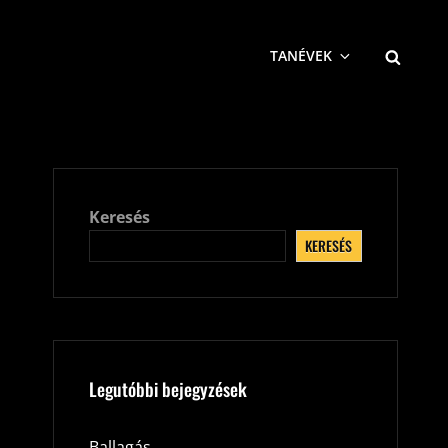
SEARCH
TANÉVEK
Keresés
KERESÉS
Legutóbbi bejegyzések
Ballagás