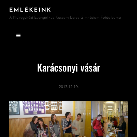
EMLÉKEINK
A Nyíregyházi Evangélikus Kossuth Lajos Gimnázium Fotóalbuma
Karácsonyi vásár
2013.12.19.