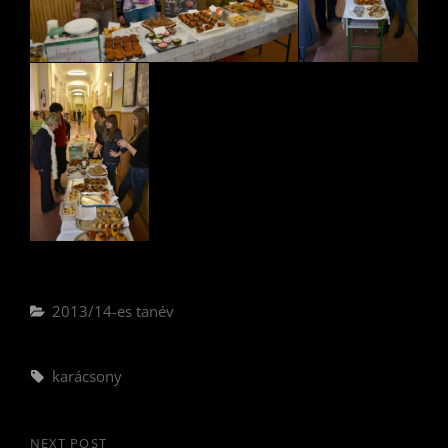
Categories
2013/14-es tanév
Tags,
karácsony
NEXT POST
Next