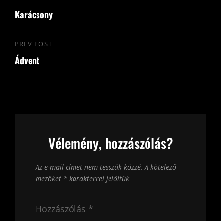
Bejegyzés
navigáció
Karácsony
Post
PREV POST
Previous
Ádvent
Post
Vélemény, hozzászólás?
Az e-mail címet nem tesszük közzé.
A kötelező
mezőket
*
karakterrel jelöltük
Hozzászólás
*