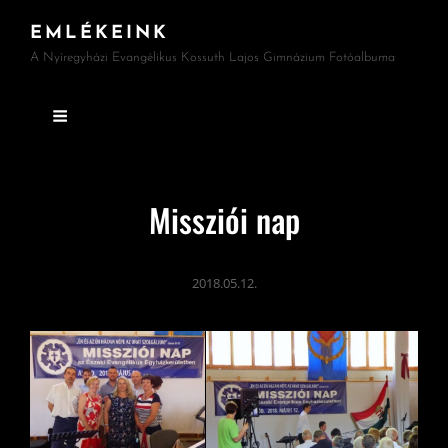
EMLÉKEINK
A Nyíregyházi Evangélikus Kossuth Lajos Gimnázium Fotóalbuma
Missziói nap
2018.05.12.