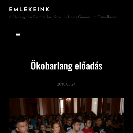
EMLÉKEINK
A Nyíregyházi Evangélikus Kossuth Lajos Gimnázium Fotóalbuma
Ökobarlang előadás
2018.05.24.