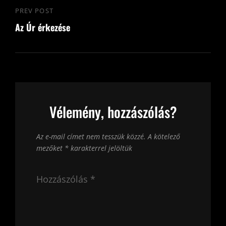
PREV POST
Previous
Az Úr érkezése
Post
Vélemény, hozzászólás?
Az e-mail címet nem tesszük közzé.
A kötelező
mezőket
*
karakterrel jelöltük
Hozzászólás
*