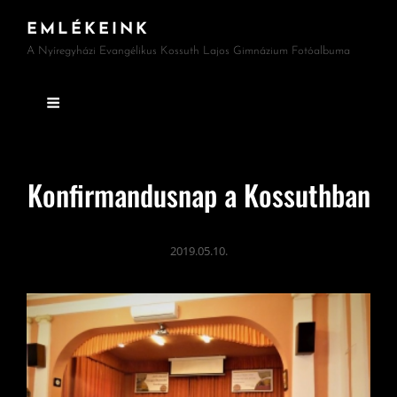
EMLÉKEINK
A Nyíregyházi Evangélikus Kossuth Lajos Gimnázium Fotóalbuma
Konfirmandusnap a Kossuthban
2019.05.10.