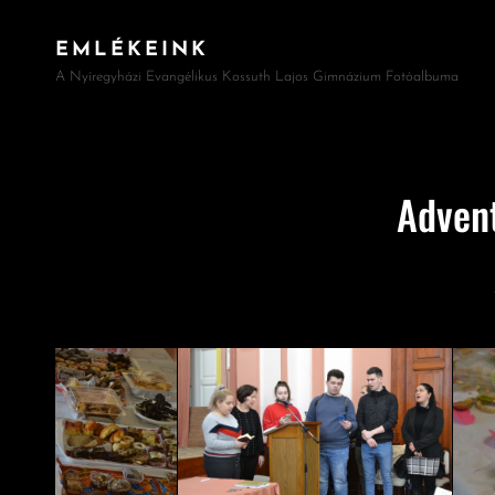
EMLÉKEINK
A Nyíregyházi Evangélikus Kossuth Lajos Gimnázium Fotóalbuma
Advent