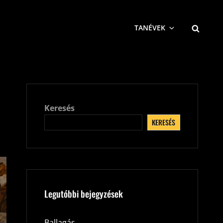
SEARCH
TANÉVEK
Keresés
KERESÉS
Legutóbbi bejegyzések
Ballagás