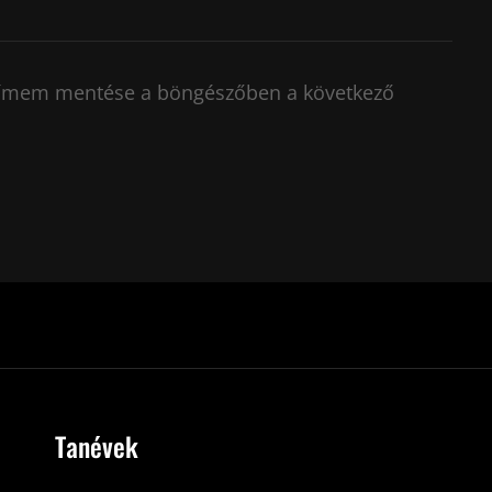
címem mentése a böngészőben a következő
Tanévek