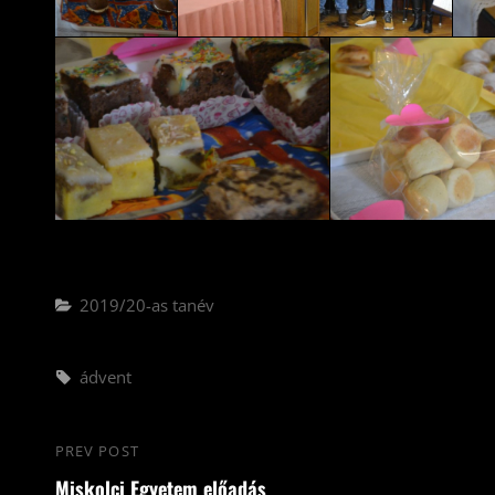
Categories
2019/20-as tanév
Tags,
ádvent
Bejegyzés
PREV POST
Previous
navigáció
Miskolci Egyetem előadás
Post