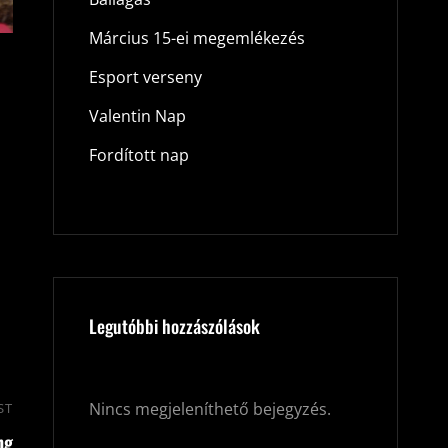
Március 15-ei megemlékezés
Esport verseny
Valentin Nap
Fordított nap
Legutóbbi hozzászólások
Nincs megjeleníthető bejegyzés.
ST
Next
ng
Post