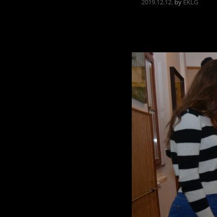
2019.12.12.
by
EKLG