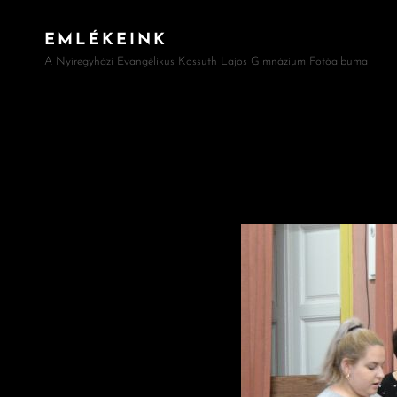
EMLÉKEINK
A Nyíregyházi Evangélikus Kossuth Lajos Gimnázium Fotóalbuma