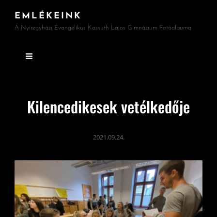
EMLÉKEINK
A Nyíregyházi Evangélikus Kossuth Lajos Gimnázium Fotóalbuma
Kilencedikesek vetélkedője
2021.09.24.