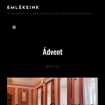
EMLÉKEINK
A Nyíregyházi Evangélikus Kossuth Lajos Gimnázium Fotóalbuma
Ádvent
2013.11.27.