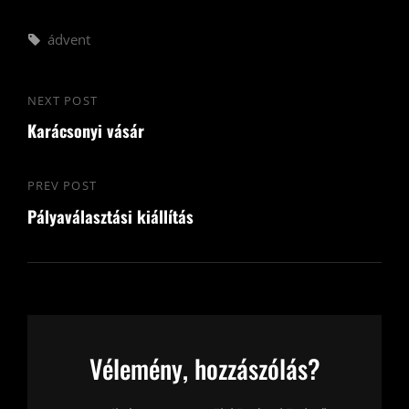
Tags,
ádvent
Bejegyzés
NEXT POST
Next
navigáció
Karácsonyi vásár
Post
PREV POST
Previous
Pályaválasztási kiállítás
Post
Vélemény, hozzászólás?